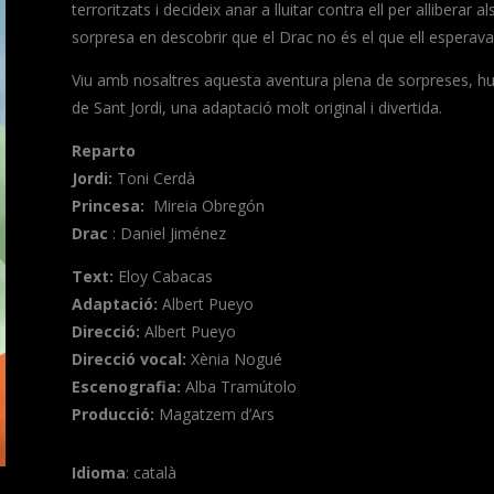
terroritzats i decideix anar a lluitar contra ell per alliberar
sorpresa en descobrir que el Drac no és el que ell esperava
Viu amb nosaltres aquesta aventura plena de sorpreses, hu
de
Sant
Jordi, una adaptació molt original i divertida.
Reparto
Jordi:
Toni Cerdà
Princesa:
Mireia Obregón
Drac
: Daniel Jiménez
Text:
Eloy Cabacas
Adaptació:
Albert Pueyo
Direcció:
Albert Pueyo
Direcció vocal:
Xènia Nogué
Escenografia:
Alba Tramútolo
Producció:
Magatzem d’Ars
Idioma
: català