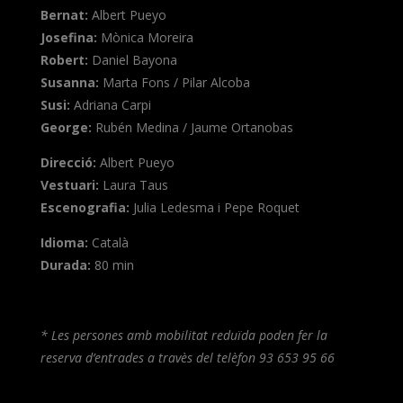
Bernat:
Albert Pueyo
Josefina:
Mònica Moreira
Robert:
Daniel Bayona
Susanna:
Marta Fons / Pilar Alcoba
Susi:
Adriana Carpi
George:
Rubén Medina / Jaume Ortanobas
Direcció:
Albert Pueyo
Vestuari:
Laura Taus
Escenografia:
Julia Ledesma i Pepe Roquet
Idioma:
Català
Durada:
80 min
* Les persones amb mobilitat reduïda poden fer la
reserva d’entrades a travès del telèfon 93 653 95 66