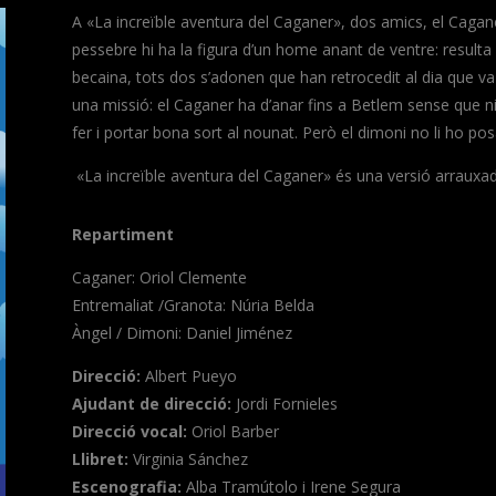
A «La increïble aventura del Caganer»,
dos amics, el Cagane
pessebre hi ha la figura d’un home anant de ventre: result
becaina, tots dos s’adonen que han retrocedit al dia que va
una missió: el Caganer ha d’anar fins a Betlem sense que n
fer i portar bona sort al nounat. Però el dimoni no li ho pos
«La increïble aventura del Caganer» és una versió arrauxada 
Repartiment
Caganer: Oriol Clemente
Entremaliat /Granota: Núria Belda
Àngel / Dimoni: Daniel Jiménez
Direcció:
Albert Pueyo
Ajudant de direcció:
Jordi Fornieles
Direcció vocal:
Oriol Barber
Llibret:
Virginia Sánchez
Escenografia:
Alba Tramútolo i Irene Segura