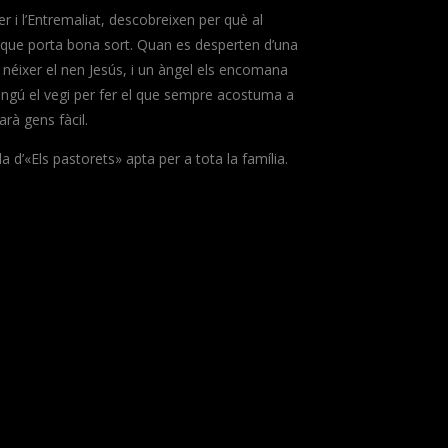
r i l’Entremaliat, descobreixen per què al
a que porta bona sort. Quan es desperten d’una
 néixer el nen Jesús, i un àngel els encomana
ingú el vegi per fer el que sempre acostuma a
arà gens fàcil.
d’«Els pastorets» apta per a tota la família.