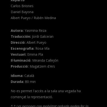
Carlos Briones
Daniel Bayona
Albert Pueyo / Rubén Medina
Autora:
Yasmina Reza
Traducción:
Jordi Galceran
Direcció:
Albert Pueyo
Escenografia:
Rosa Vila
Vestuari:
Emma Pla
Il·luminació:
Miranda Callejón
Producció:
Magatzem d'Ars
Idioma:
Català
Durada:
80 min
No es permet l'accès a la sala una vegada ha
començat la representació.
*
* Les persones con mobilitat reduïda poden fer la